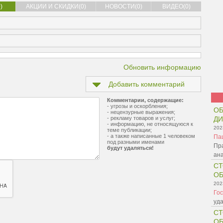
)
АКЦИИ И СКИДКИ(0)
НОВОСТИ(0)
ВИДЕО(0)
Обновить информацию
Добавить комментарий
Комментарии, содержащие:
- угрозы и оскорбления;
ОБ
- нецензурные выражения;
- рекламу товаров и услуг;
Д
- информацию, не относящуюся к
202
теме публикации;
- а также написанные 1 человеком
Па
под разными именами
Пр
будут удаляться!
ана
СТ
О
202
Гос
уда
СТ
О