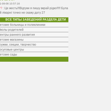
1-09-08 10:57:16
??
:
Це жесть!!!Відгуки я пишу вкрай рідко!!!!! Була
ій лікарні точно не скажу дату 27
ВСЕ ТИПЫ ЗАВЕДЕНИЙ РАЗДЕЛА ДЕТИ
етские больницы и поликлиники
колы родителей
ентры раннего развития
етские магазины
ружки, секции, творчество
осуговые центры
етские сады