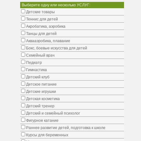
Выберите одну или несколько УСЛУГ:
Детские товары
Теннис для детей
Акробатика, аэробика
Танцы для детей
Аквааэробика, плавание
Бокс, боевые искусства для детей
Семейный врач
Педиатр
Гимнастика
Детский клуб
Детское питание
Детские игрушки
Детская косметика
Детский тренер
Детский и семейный психолог
Фигурное катание
Раннее развитие детей, подготовка к школе
Курсы для беременных