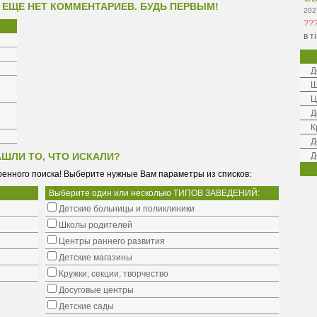
 ЕЩЕ НЕТ КОММЕНТАРИЕВ. БУДЬ ПЕРВЫМ!
202
??
в т
Д
Ш
Ц
Д
К
Д
АШЛИ ТО, ЧТО ИСКАЛИ?
Д
енного поиска! Выберите нужные Вам параметры из списков:
Выберите один или несколько ТИПОВ ЗАВЕДЕНИЙ:
Детские больницы и поликлиники
Школы родителей
Центры раннего развития
Детские магазины
Кружки, секции, творчество
Досуговые центры
Детские сады