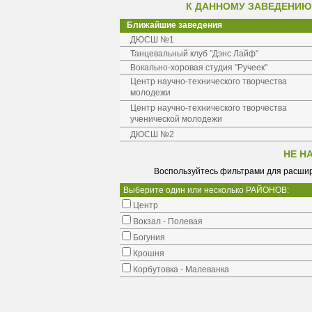
К ДАННОМУ ЗАВЕДЕНИЮ
Ближайшие заведения
ДЮСШ №1
Танцевальный клуб "Дэнс Лайф"
Вокально-хоровая студия "Ручеек"
Центр научно-технического творчества
молодежи
Центр научно-технического творчества
ученической молодежи
ДЮСШ №2
НЕ Н
Воспользуйтесь фильтрами для расшир
Выберите один или несколько РАЙОНОВ:
Центр
Вокзал - Полевая
Богуния
Крошня
Корбутовка - Малеванка