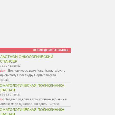
ПОСЛЕДНИЕ ОТЗЫВЫ
ЛАСТНОЙ ОНКОЛОГИЧЕСКИЙ
ИСПАНСЕР
3-12-27 14:10:52
цієнт
:
Висловлюємо вдячність лікарю- хірургу
ацьовитому Олесандру Сергійовичу та
стезіо
ОМАТОЛОГИЧЕСКАЯ ПОЛИКЛИНИКА
БЛАСНАЯ
3-02-12 07:20:27
ть
:
Недавно удалял в этой клинике зуб. А их я
лял не мало в Днепре. Но здесь... Это чт
ОМАТОЛОГИЧЕСКАЯ ПОЛИКЛИНИКА
БЛАСНАЯ