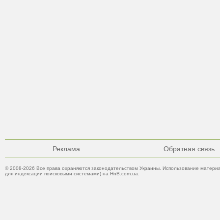
Реклама
Обратная связь
© 2008-2026 Все права охраняются законодательством Украины. Использование материа
для индексации поисковыми системами) на HnB.com.ua.