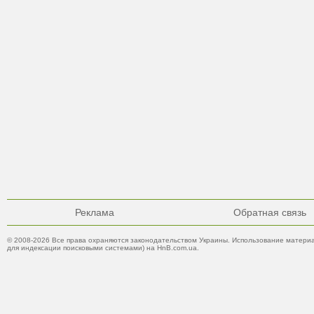
Реклама
Обратная связь
© 2008-2026 Все права охраняются законодательством Украины. Использование материа
для индексации поисковыми системами) на HnB.com.ua.