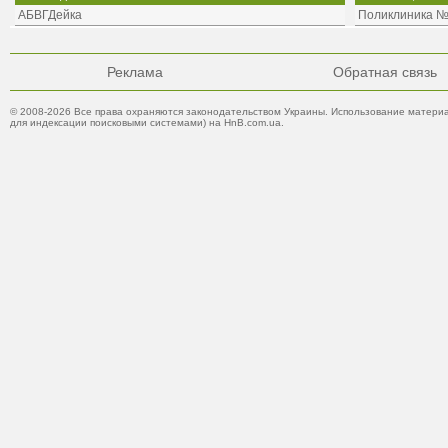
АБВГДейка
Поликлиника 
Реклама
Обратная связь
© 2008-2026 Все права охраняются законодательством Украины. Использование материа
для индексации поисковыми системами) на HnB.com.ua.