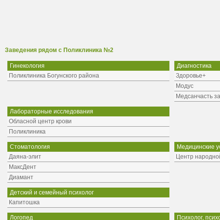
Заведения рядом с Поликлиника №2
Гинекология
Диагностика
Поликлиника Богунского района
Здоровье+
Модус
Медсанчасть з
Лабораторные исследования
Обласной центр крови
Поликлиника
Стоматология
Медицинские у
Даяна-элит
Центр народно
МаксДент
Диамант
Детский и семейный психолог
Капитошка
Логопед
Психолог, псих