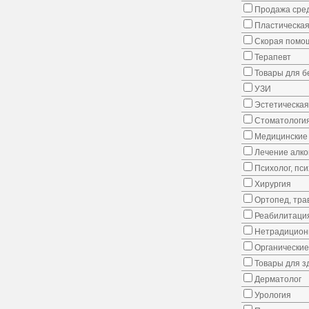
Продажа сред
Пластическая
Скорая помо
Терапевт
Товары для 
УЗИ
Эстетическая
Стоматологи
Медицинские 
Лечение алко
Психолог, пс
Хирургия
Ортопед, тра
Реабилитаци
Нетрадицион
Органические
Товары для з
Дерматолог
Урология