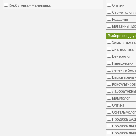
Корбутовка - Малеванка
Оптики
Стоматологи
Роддомы
Магазины здо
Выберите одну 
Заказ и доста
Диагностика
Венеролог
Гинекология
Лечение бес
Вызов врача 
Консультиров
Лабораторны
Маммолог
Оптика
Офтальмолог
Продажа БАД
Продажа лека
Продажа лече