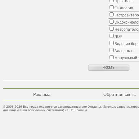
Проктолог
Онкология
Гастроэнтеро
Эндокриноло
Невропатоло
ЛОР
Ведение бер
Аллерголог
Мануальный 
Реклама
Обратная связь
© 2008-2026 Все права охраняются законодательством Украины. Использование материа
для индексации поисковыми системами) на HnB.com.ua.