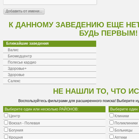
К ДАННОМУ ЗАВЕДЕНИЮ ЕЩЕ НЕ
БУДЬ ПЕРВЫМ!
Ближайшие заведения
Валис
Биомедцентр
Полесье кардио
Здоровье+
Здоровье
Салекс
НЕ НАШЛИ ТО, ЧТО И
Воспользуйтесь фильтрами для расширенного поиска! Выберите н
Выберите один или несколько РАЙОНОВ:
Выберите один
Центр
Клиники
Вокзал - Полевая
Поликлиники
Богуния
Больницы
Крошня
Аптеки