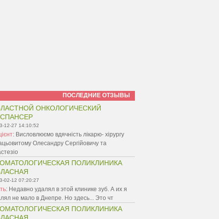
ПОСЛЕДНИЕ ОТЗЫВЫ
ЛАСТНОЙ ОНКОЛОГИЧЕСКИЙ
ИСПАНСЕР
3-12-27 14:10:52
цієнт
:
Висловлюємо вдячність лікарю- хірургу
ацьовитому Олесандру Сергійовичу та
стезіо
ОМАТОЛОГИЧЕСКАЯ ПОЛИКЛИНИКА
БЛАСНАЯ
3-02-12 07:20:27
ть
:
Недавно удалял в этой клинике зуб. А их я
лял не мало в Днепре. Но здесь... Это чт
ОМАТОЛОГИЧЕСКАЯ ПОЛИКЛИНИКА
БЛАСНАЯ