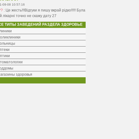
1-09-08 10:57:16
??
:
Це жесть!!!Відгуки я пишу вкрай рідко!!!!! Була
ій лікарні точно не скажу дату 27
СЕ ТИПЫ ЗАВЕДЕНИЙ РАЗДЕЛА ЗДОРОВЬЕ
линики
оликлиники
ольницы
птеки
птики
томатологии
оддомы
агазины здоровья