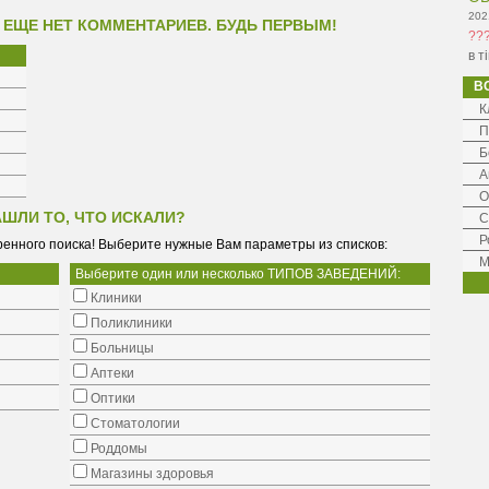
202
 ЕЩЕ НЕТ КОММЕНТАРИЕВ. БУДЬ ПЕРВЫМ!
??
в т
В
К
П
Б
А
О
АШЛИ ТО, ЧТО ИСКАЛИ?
С
Р
енного поиска! Выберите нужные Вам параметры из списков:
М
Выберите один или несколько ТИПОВ ЗАВЕДЕНИЙ:
Клиники
Поликлиники
Больницы
Аптеки
Оптики
Стоматологии
Роддомы
Магазины здоровья