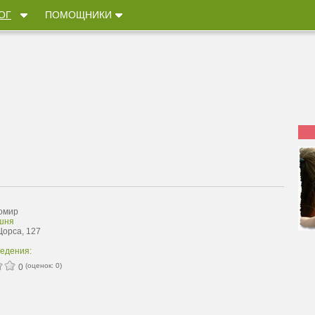
ОГ
ПОМОЩНИКИ
омир
шня
Щорса, 127
ведения:
(оценок:
0
)
0