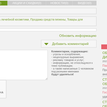
)
АКЦИИ И СКИДКИ(0)
НОВОСТИ(0)
ВИДЕО(0)
 лечебной косметики
,
Продажа средств гигиены
,
Товары для
Обновить информацию
Добавить комментарий
Комментарии, содержащие:
ОБ
- угрозы и оскорбления;
Д
- нецензурные выражения;
- рекламу товаров и услуг;
202
- информацию, не относящуюся к
Па
теме публикации;
- а также написанные 1 человеком
Пр
под разными именами
ана
будут удаляться!
СТ
О
202
Гос
уда
СТ
О