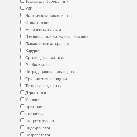
Товары для беременных
УЗИ
Эстетическая медицина
Стоматология
Медицинские услуги
Лечение алкоголизма и наркомании
Психолог, психотерапевт
Хирургия
Ортопед, травматолог
Реабилитация
Нетрадиционная медицина
Органические продукты
Товары для здоровья
Дерматолог
Урология
Проктолог
Онкология
Гастроэнтеролог
Эндокринолог
Невропатолог