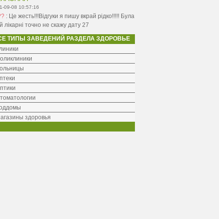
1-09-08 10:57:16
??
:
Це жесть!!!Відгуки я пишу вкрай рідко!!!!! Була
ій лікарні точно не скажу дату 27
СЕ ТИПЫ ЗАВЕДЕНИЙ РАЗДЕЛА ЗДОРОВЬЕ
линики
оликлиники
ольницы
птеки
птики
томатологии
оддомы
агазины здоровья