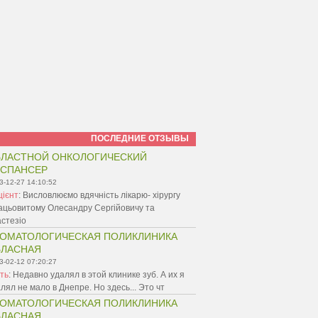
ПОСЛЕДНИЕ ОТЗЫВЫ
ЛАСТНОЙ ОНКОЛОГИЧЕСКИЙ
ИСПАНСЕР
3-12-27 14:10:52
цієнт
:
Висловлюємо вдячність лікарю- хірургу
ацьовитому Олесандру Сергійовичу та
стезіо
ОМАТОЛОГИЧЕСКАЯ ПОЛИКЛИНИКА
БЛАСНАЯ
3-02-12 07:20:27
ть
:
Недавно удалял в этой клинике зуб. А их я
лял не мало в Днепре. Но здесь... Это чт
ОМАТОЛОГИЧЕСКАЯ ПОЛИКЛИНИКА
БЛАСНАЯ