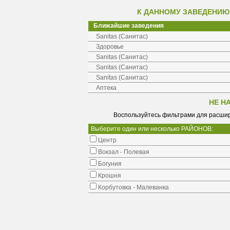
К ДАННОМУ ЗАВЕДЕНИЮ
Ближайшие заведения
Sanitas (Санитас)
Здоровье
Sanitas (Санитас)
Sanitas (Санитас)
Sanitas (Санитас)
Аптека
НЕ Н
Воспользуйтесь фильтрами для расшир
Выберите один или несколько РАЙОНОВ:
Центр
Вокзал - Полевая
Богуния
Крошня
Корбутовка - Малеванка