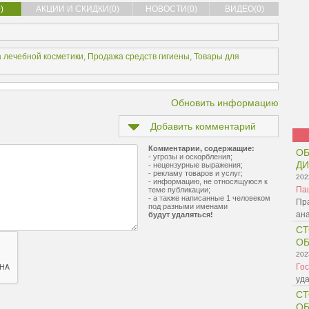
)
АКЦИИ И СКИДКИ(0)
НОВОСТИ(0)
ВИДЕО(0)
 лечебной косметики
,
Продажа средств гигиены
,
Товары для
Обновить информацию
Добавить комментарий
Комментарии, содержащие:
ОБ
- угрозы и оскорбления;
Д
- нецензурные выражения;
- рекламу товаров и услуг;
202
- информацию, не относящуюся к
Па
теме публикации;
- а также написанные 1 человеком
Пр
под разными именами
ана
будут удаляться!
СТ
О
202
Гос
уда
СТ
О