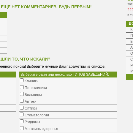
202
 ЕЩЕ НЕТ КОММЕНТАРИЕВ. БУДЬ ПЕРВЫМ!
??
в т
В
К
П
Б
А
О
АШЛИ ТО, ЧТО ИСКАЛИ?
С
Р
енного поиска! Выберите нужные Вам параметры из списков:
М
Выберите один или несколько ТИПОВ ЗАВЕДЕНИЙ:
Клиники
Поликлиники
Больницы
Аптеки
Оптики
Стоматологии
Роддомы
Магазины здоровья