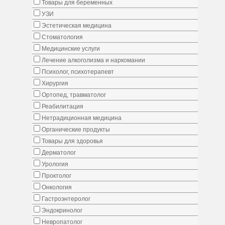
Товары для беременных
УЗИ
Эстетическая медицина
Стоматология
Медицинские услуги
Лечение алкоголизма и наркомании
Психолог, психотерапевт
Хирургия
Ортопед, травматолог
Реабилитация
Нетрадиционная медицина
Органические продукты
Товары для здоровья
Дерматолог
Урология
Проктолог
Онкология
Гастроэнтеролог
Эндокринолог
Невропатолог