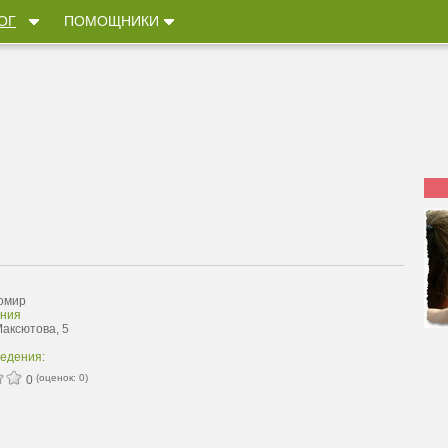
ОГ
ПОМОЩНИКИ
омир
уния
Максютова, 5
ведения:
(оценок:
0
)
0