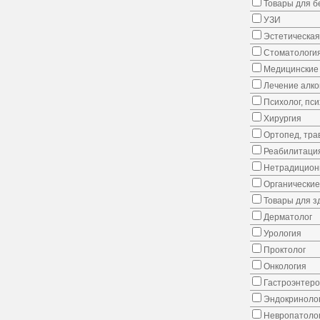
Товары для 
УЗИ
Эстетическая
Стоматологи
Медицинские 
Лечение алко
Психолог, пс
Хирургия
Ортопед, тра
Реабилитаци
Нетрадицион
Органические
Товары для з
Дерматолог
Урология
Проктолог
Онкология
Гастроэнтеро
Эндокриноло
Невропатоло