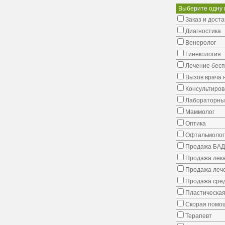
Выберите одну 
Заказ и доста
Диагностика
Венеролог
Гинекология
Лечение бес
Вызов врача 
Консультиров
Лабораторны
Маммолог
Оптика
Офтальмолог
Продажа БАД
Продажа лека
Продажа лече
Продажа сред
Пластическая
Скорая помо
Терапевт