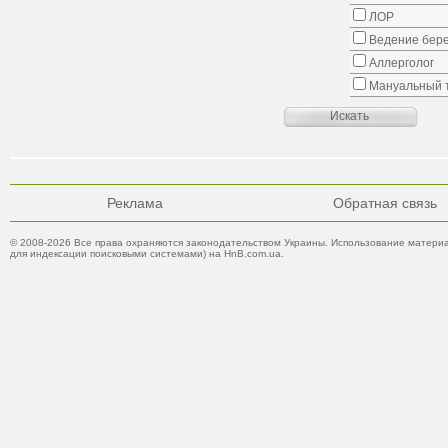
ЛОР
Ведение бер
Аллерголог
Мануальный 
Реклама
Обратная связь
© 2008-2026 Все права охраняются законодательством Украины. Использование материа
для индексации поисковыми системами) на HnB.com.ua.