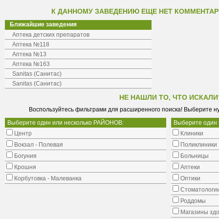
К ДАННОМУ ЗАВЕДЕНИЮ ЕЩЕ НЕТ КОММЕНТАР
Ближайшие заведения
Аптека детских препаратов
Аптека №118
Аптека №13
Аптека №163
Sanitas (Санитас)
Sanitas (Санитас)
НЕ НАШЛИ ТО, ЧТО ИСКАЛИ
Воспользуйтесь фильтрами для расширенного поиска! Выберите н
Выберите один или несколько РАЙОНОВ:
Выберите один
Центр
Клиники
Вокзал - Полевая
Поликлиники
Богуния
Больницы
Крошня
Аптеки
Корбутовка - Малеванка
Оптики
Стоматологи
Роддомы
Магазины здо