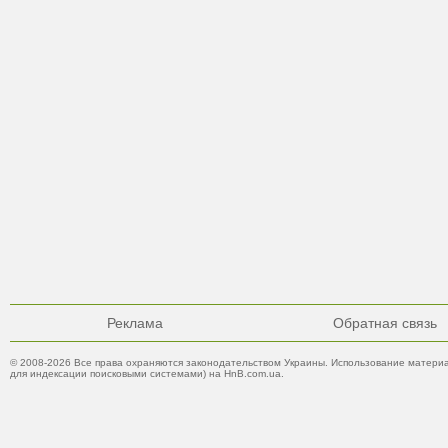
Реклама
Обратная связь
© 2008-2026 Все права охраняются законодательством Украины. Использование материа
для индексации поисковыми системами) на HnB.com.ua.