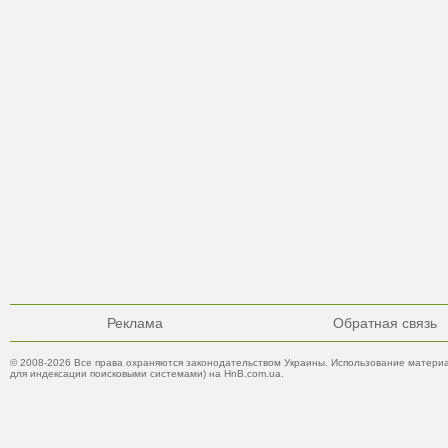
Реклама
Обратная связь
© 2008-2026 Все права охраняются законодательством Украины. Использование материа
для индексации поисковыми системами) на HnB.com.ua.